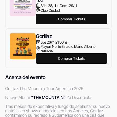
Sáb. 28/11 + Dom. 29/11
Club Ciudad
Comprar Tickets
Gorillaz
Jue 26/11 21:00hs
Playón Norte Estadio Mario Alberto
Kempes
Comprar Tickets
Acerca del evento
Gorillaz The Mountain Tour Argentina 2026

Nuevo Álbum 
"THE MOUNTAIN"
 Ya Disponible

Tras meses de expectativa y luego de adelantar su nuevo 
material en shows especiales en Los Ángeles, Gorillaz 
confirmaron su regreso a Sudamérica con una gira que 