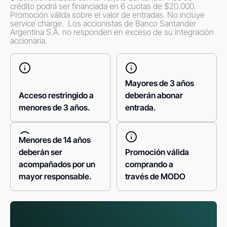
crédito podrá ser financiada en 6 cuotas de $20.000. 
Promoción válida sobre el valor de entradas. No incluye 
service charge.  Los accionistas de Banco Santander 
Argentina S.A. no responden en exceso de su integración 
accionaria.
Mayores de 3 años
Acceso restringido a
deberán abonar
menores de 3 años.
entrada.
Menores de 14 años
deberán ser
Promoción válida
acompañados por un
comprando a
mayor responsable.
través de MODO