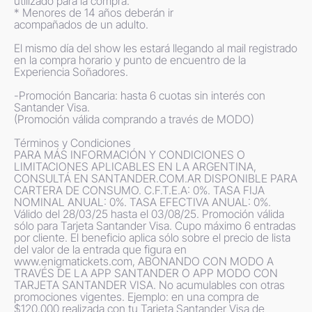
utilizado para la compra.

* Menores de 14 años deberán ir 
acompañados de un adulto.

El mismo día del show les estará llegando al mail registrado 
en la compra horario y punto de encuentro de la 
Experiencia Soñadores.

-Promoción Bancaria: hasta 6 cuotas sin interés con 
Santander Visa.

(Promoción válida comprando a través de MODO)

Términos y Condiciones

PARA MÁS INFORMACIÓN Y CONDICIONES O 
LIMITACIONES APLICABLES EN LA ARGENTINA, 
CONSULTÁ EN SANTANDER.COM.AR DISPONIBLE PARA 
CARTERA DE CONSUMO. C.F.T.E.A: 0%. TASA FIJA 
NOMINAL ANUAL: 0%. TASA EFECTIVA ANUAL: 0%. 
Válido del 28/03/25 hasta el 03/08/25. Promoción válida 
sólo para Tarjeta Santander Visa. Cupo máximo 6 entradas 
por cliente. El beneficio aplica sólo sobre el precio de lista 
del valor de la entrada que figura en 
www.enigmatickets.com, ABONANDO CON MODO A 
TRAVÉS DE LA APP SANTANDER O APP MODO CON 
TARJETA SANTANDER VISA. No acumulables con otras 
promociones vigentes. Ejemplo: en una compra de 
$120.000 realizada con tu Tarjeta Santander Visa de 