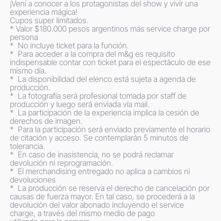
¡Vení a conocer a los protagonistas del show y vivir una 
experiencia mágica!

Cupos super limitados.

* Valor $180.000 pesos argentinos más service charge por 
persona

*⁠  ⁠No incluye ticket para la función.

* ⁠ Para acceder a la compra del m&g es requisito 
indispensable contar con ticket para el espectáculo de ese 
mismo día.

*⁠  ⁠La disponibilidad del elenco está sujeta a agenda de 
producción. 

*  ⁠La fotografía será profesional tomada por staff de 
producción y luego será enviada vía mail.

*⁠  ⁠La participación de la experiencia implica la cesión de 
derechos de imagen.

*⁠  ⁠Para la participación será enviado previamente el horario 
de citación y acceso. Se contemplarán 5 minutos de 
tolerancia.

*⁠  ⁠En caso de inasistencia, no se podrá reclamar 
devolución ni reprogramación.

* ⁠ El merchandising entregado no aplica a cambios ni 
devoluciones

*  La producción se reserva el derecho de cancelación por 
causas de fuerza mayor. En tal caso, se procederá a la 
devolución del valor abonado incluyendo el service 
charge, a través del mismo medio de pago 