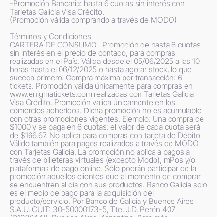
-Promoción Bancaria: hasta 6 cuotas sin interés con 
Tarjetas Galicia Visa Crédito.

(Promoción válida comprando a través de MODO)

Términos y Condiciones

CARTERA DE CONSUMO.  Promoción de hasta 6 cuotas 
sin interés en el precio de contado, para compras 
realizadas en el País. Válida desde el 05/06/2025 a las 10 
horas hasta el 06/12/2025 o hasta agotar stock, lo que 
suceda primero. Compra máxima por transacción: 6 
tickets. Promoción válida únicamente para compras en 
www.enigmatickets.com realizadas con Tarjetas Galicia 
Visa Crédito. Promoción valida únicamente en los 
comercios adheridos. Dicha promoción no es acumulable 
con otras promociones vigentes. Ejemplo: Una compra de 
$1000 y se paga en 6 cuotas: el valor de cada cuota será 
de $166.67. No aplica para compras con tarjeta de Débito. 
Válido también para pagos realizados a través de MODO 
con Tarjetas Galicia. La promoción no aplica a pagos a 
través de billeteras virtuales (excepto Modo), mPos y/o 
plataformas de pago online. Sólo podrán participar de la 
promoción aquellos clientes que al momento de comprar 
se encuentren al día con sus productos. Banco Galicia solo 
es el medio de pago para la adquisición del 
producto/servicio. Por Banco de Galicia y Buenos Aires 
S.A.U. CUIT: 30-50000173-5, Tte. J.D. Perón 407 