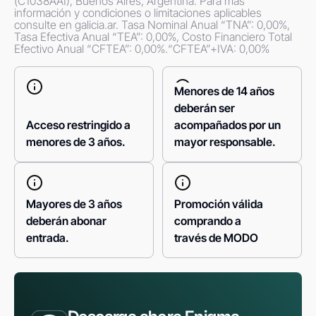
(C1038AAI), Buenos Aires, Argentina. Para más 
información y condiciones o limitaciones aplicables 
consulte en galicia.ar. Tasa Nominal Anual “TNA”: 0,00%, 
Tasa Efectiva Anual “TEA”: 0,00%, Costo Financiero Total 
Efectivo Anual “CFTEA”: 0,00%.“CFTEA”+IVA: 0,00%
Menores de 14 años
deberán ser
Acceso restringido a
acompañados por un
menores de 3 años.
mayor responsable.
Mayores de 3 años
Promoción válida
deberán abonar
comprando a
entrada.
través de MODO